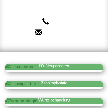
uns auf Sie!
040 – 35 71 91 71
Termin vereinbaren
Für Neupatienten
Erfahren Sie mehr »
Wir freuen uns über Ihr Interesse an
Zahnimplantate
unserer Praxis. Auf einen Blick haben wir
Erfahren Sie mehr »
hier Besonderheiten und wichtige
Zahnimplantate sind künstliche
Informationen für einen ersten Termin
Wurzelbehandlung
Zahnwurzeln, die fest in den
zusammengestellt.