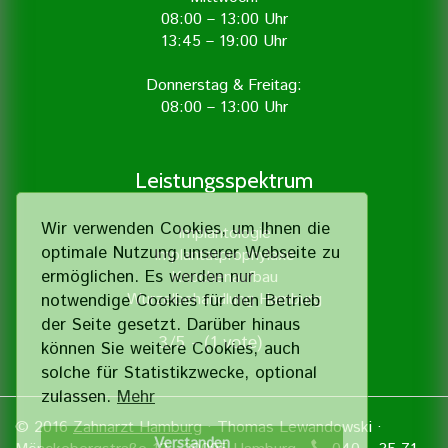
08:00 – 13:00 Uhr
13:45 – 19:00 Uhr
Donnerstag & Freitag:
08:00 – 13:00 Uhr
Leistungsspektrum
Wir verwenden Cookies, um Ihnen die
Implantologie
optimale Nutzung unserer Webseite zu
Implantatprophylaxe
ermöglichen. Es werden nur
Knochenaufbau
Wurzelbehandlung Hamburg
notwendige Cookies für den Betrieb
der Seite gesetzt. Darüber hinaus
3/5 - (1 vote)
können Sie weitere Cookies, auch
solche für Statistik­zwecke, optional
zulassen.
Mehr
© 2016
Zahnarzt Hamburg
· Thomas Lewandowski ·
Verstanden