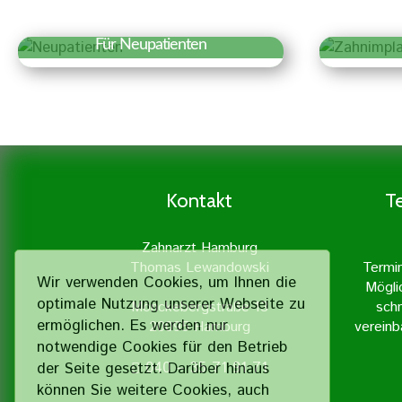
Für Neupatienten
Erfahren Sie mehr »
Er
Wir freuen uns über Ihr
Za
Interesse an unserer Praxis.
künstl
Auf einen Blick haben wir hier
fest 
Besonderheiten und wichtige
ein
Informationen für einen ersten
Zahnimp
Kontakt
T
Termin zusammengestellt.
nat
Zahne
Zahnarzt Hamburg
einem 
Thomas Lewandowski
Termi
Wir verwenden Cookies, um Ihnen die
Mögli
optimale Nutzung unserer Webseite zu
Mönckebergstraße 13
schn
ermöglichen. Es werden nur
20095 Hamburg
vereinb
notwendige Cookies für den Betrieb
040 – 35 71 91 71
der Seite gesetzt. Darüber hinaus
können Sie weitere Cookies, auch