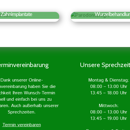
Zahnimplantate
Wurzelbehandlu
fahren Sie mehr »
Erfahren Sie meh
hnimplantate sind
Aufgabe und Ziel
iche Zahnwurzeln, die
Wurzelbehandlung ist
in den Kieferknochen
entzündeten Zahn
gepflanzt werden.
freizulegen und vo
lantate gelten als die
Entzündung zu befrei
erminvereinbarung
Unsere Sprechzei
ürlichste Form des
geschieht mit grö
rsatzes und sind von
Sorgfalt und wird in 
Dank unserer Online-
Montag & Dienstag:
echten Zahn kaum zu
Zahnarztpraxis m
nvereinbarung haben Sie die
08:00 – 13:00 Uhr
unterscheiden.
Unterstützung mod
chkeit Ihren Wunsch-Termin
13:45 – 18:00 Uhr
Geräte durchgefü
ell und einfach bei uns zu
aren. Auch außerhalb unserer
Mittwoch:
Sprechzeiten.
08:00 – 13:00 Uhr
13:45 – 19:00 Uhr
Termin vereinbaren