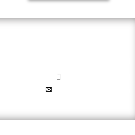
an oder nutzen Sie unsere Online-
einbarung. Wir freuen uns auf Sie!
040 – 35 71 91 71
Termin vereinbaren