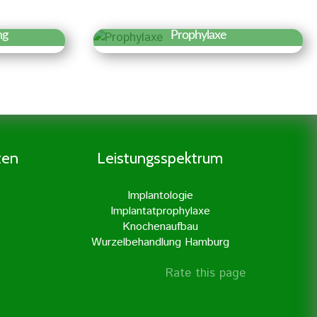
ng
Prophylaxe
r »
Erfahren Sie mehr »
 der
Eine gründliche Prophylaxe ist
 es den
der Grundstock für eine gute
nerv
Zahngesundheit. Daher legen
n der
wir besonders viel Wert auf
en. Dies
Prophylaxe und professionelle
ten
Leistungsspektrum
ßter
Zahnreinigung.
unserer
Implantologie
it
Implantatprophylaxe
erner
Knochenaufbau
hrt.
Wurzelbehandlung Hamburg
Rate this page