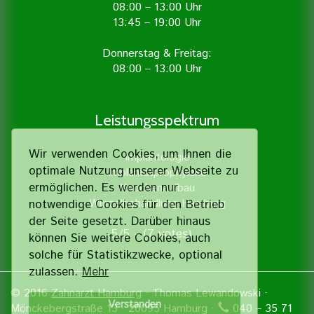
08:00 – 13:00 Uhr
13:45 – 19:00 Uhr
Donnerstag & Freitag:
08:00 – 13:00 Uhr
Leistungsspektrum
Wir verwenden Cookies, um Ihnen die
Implantologie
optimale Nutzung unserer Webseite zu
Implantatprophylaxe
ermöglichen. Es werden nur
Knochenaufbau
Wurzelbehandlung Hamburg
notwendige Cookies für den Betrieb
der Seite gesetzt. Darüber hinaus
5/5 - (7 votes)
können Sie weitere Cookies, auch
solche für Statistik­zwecke, optional
zulassen.
Mehr
© 2016
Zahnarzt Hamburg
· Thomas Lewandowski ·
Verstanden
Mönckebergstraße 13 · 20095 Hamburg ·
040 – 35 71