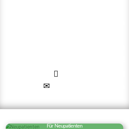
Rufen Sie uns an oder nutzen
Sie unsere Online-
Terminvereinbarung. Wir freuen
uns auf Sie!
040 – 35 71 91 71
Termin vereinbaren
Für Neupatienten