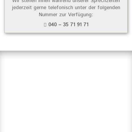
Wir stehen Ihnen während unserer Sprechzeiten
jederzeit gerne telefonisch unter der folgenden
Nummer zur Verfügung:
040 – 35 71 91 71
Suchen Sie einen Zahnarzt in
Hamburg?
Haben Sie Fragen?
Vereinbaren Sie einen Termin