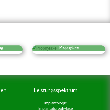
ng
Prophylaxe
r »
Erfahren Sie mehr »
 der
Eine gründliche Prophylaxe ist
 es den
der Grundstock für eine gute
nerv
Zahngesundheit. Daher legen
n der
wir besonders viel Wert auf
en. Dies
Prophylaxe und professionelle
ten
Leistungsspektrum
ßter
Zahnreinigung.
unserer
Implantologie
it
Implantatprophylaxe