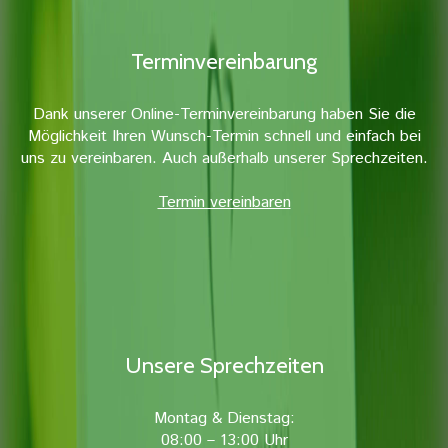
Terminvereinbarung
Dank unserer Online-Terminvereinbarung haben Sie die
Möglichkeit Ihren Wunsch-Termin schnell und einfach bei
uns zu vereinbaren. Auch außerhalb unserer Sprechzeiten.
Termin vereinbaren
Unsere Sprechzeiten
Montag & Dienstag:
08:00 – 13:00 Uhr