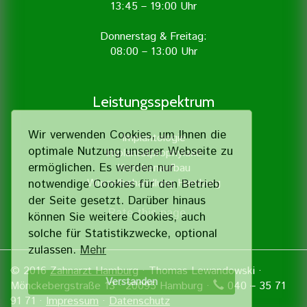
13:45 – 19:00 Uhr
Donnerstag & Freitag:
08:00 – 13:00 Uhr
Leistungsspektrum
Wir verwenden Cookies, um Ihnen die
Implantologie
optimale Nutzung unserer Webseite zu
Implantatprophylaxe
ermöglichen. Es werden nur
Knochenaufbau
Wurzelbehandlung Hamburg
notwendige Cookies für den Betrieb
der Seite gesetzt. Darüber hinaus
Rate this page
können Sie weitere Cookies, auch
solche für Statistik­zwecke, optional
zulassen.
Mehr
© 2016
Zahnarzt Hamburg
· Thomas Lewandowski ·
Verstanden
Mönckebergstraße 13 · 20095 Hamburg ·
040 – 35 71
91 71 ·
Impressum
·
Datenschutz