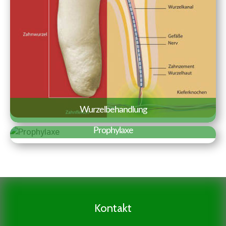
Wurzelbehandlung
Prophylaxe
Aufgabe und Ziel der Wurzelbehandlung
Erfahren Sie mehr »
ist es den entzündeten Zahnnerv
Eine gründliche Prophylaxe ist der
freizulegen und von der Entzündung zu
Grundstock für eine gute
befreien. Dies geschieht mit größter
Zahngesundheit. Daher legen wir
Sorgfalt und wird in unserer
besonders viel Wert auf Prophylaxe und
Kontakt
Zahnarztpraxis mit Unterstützung
professionelle Zahnreinigung.
moderner Geräte durchgeführt.