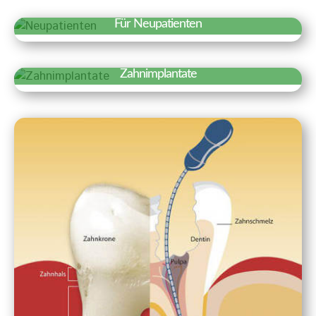
Für Neupatienten
Erfahren Sie mehr »
Wir freuen uns über Ihr Interesse an
Zahnimplantate
unserer Praxis. Auf einen Blick haben wir
Erfahren Sie mehr »
hier Besonderheiten und wichtige
Zahnimplantate sind künstliche
Informationen für einen ersten Termin
Zahnwurzeln, die fest in den
zusammengestellt.
Kieferknochen eingepflanzt werden.
Zahnimplantate gelten als die natürlichste
Form des Zahnersatzes und sind von
einem echten Zahn kaum zu
unterscheiden.