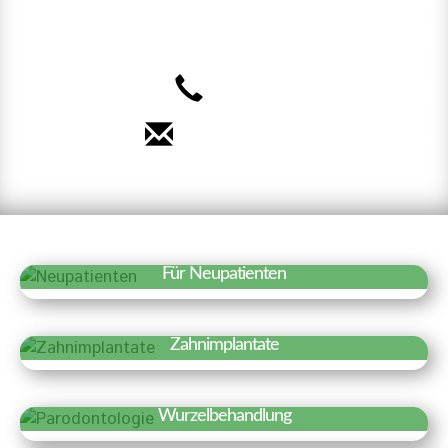
uns auf Sie!
040 – 35 71 91 71
Termin vereinbaren
Für Neupatienten
Erfahren Sie mehr »
Wir freuen uns über Ihr Interesse an
Zahnimplantate
unserer Praxis. Auf einen Blick haben wir
Erfahren Sie mehr »
hier Besonderheiten und wichtige
Zahnimplantate sind künstliche
Informationen für einen ersten Termin
Wurzelbehandlung
Zahnwurzeln, die fest in den
zusammengestellt.