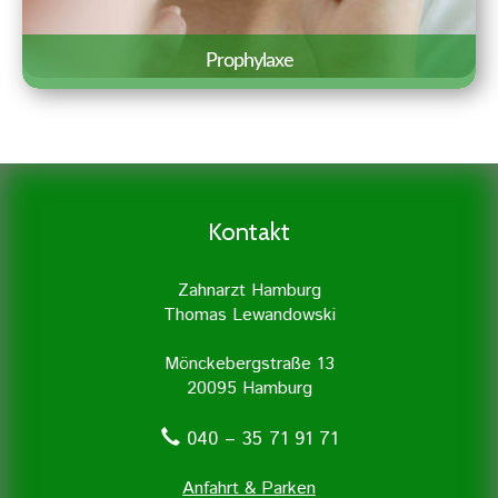
Prophylaxe
Eine gründliche Prophylaxe ist der
Grundstock für eine gute
Zahngesundheit. Daher legen wir
besonders viel Wert auf Prophylaxe und
Kontakt
professionelle Zahnreinigung.
Zahnarzt Hamburg
Thomas Lewandowski
Mönckebergstraße 13
20095 Hamburg
040 – 35 71 91 71
Anfahrt & Parken