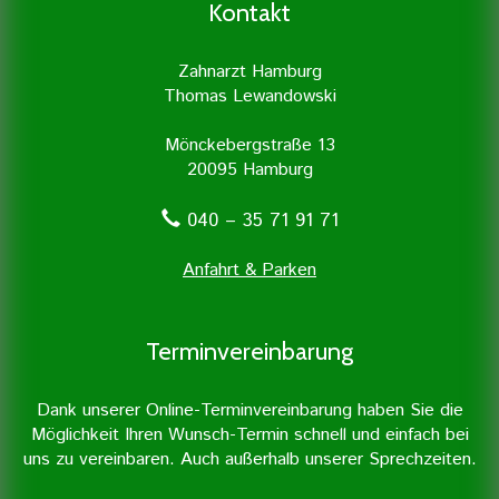
besonders viel Wert auf Prophylaxe und
Zahnarztpraxis mit Unterstützung
Kontakt
professionelle Zahnreinigung.
moderner Geräte durchgeführt.
Zahnarzt Hamburg
Thomas Lewandowski
Mönckebergstraße 13
20095 Hamburg
040 – 35 71 91 71
Anfahrt & Parken
Terminvereinbarung
Dank unserer Online-Terminvereinbarung haben Sie die
Möglichkeit Ihren Wunsch-Termin schnell und einfach bei
uns zu vereinbaren. Auch außerhalb unserer Sprechzeiten.