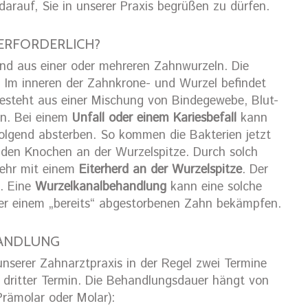
darauf, Sie in unserer Praxis begrüßen zu dürfen.
ERFORDERLICH?
nd aus einer oder mehreren Zahnwurzeln. Die
 Im inneren der Zahnkrone- und Wurzel befindet
 besteht aus einer Mischung von Bindegewebe, Blut-
n. Bei einem
Unfall oder einem Kariesbefall
kann
olgend absterben. So kommen die Bakterien jetzt
 den Knochen an der Wurzelspitze. Durch solch
wehr mit einem
Eiterherd an der Wurzelspitze
. Der
t. Eine
Wurzelkanalbehandlung
kann eine solche
er einem „bereits“ abgestorbenen Zahn bekämpfen.
HANDLUNG
nserer Zahnarztpraxis in der Regel zwei Termine
 dritter Termin. Die Behandlungsdauer hängt von
rämolar oder Molar):