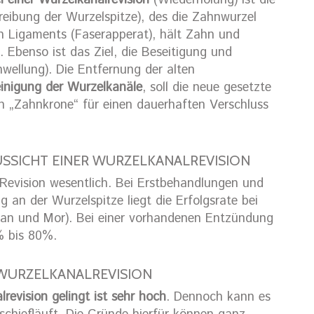
el einer Wurzelkanalrevision
(Wiederholung) ist die
reibung der Wurzelspitze), des die Zahnwurzel
Ligaments (Faserapperat), hält Zahn und
Ebenso ist das Ziel, die Beseitigung und
ellung). Die Entfernung der alten
inigung der Wurzelkanäle
, soll die neue gesetzte
en „Zahnkrone“ für einen dauerhaften Verschluss
SSICHT EINER WURZELKANALREVISION
 Revision wesentlich. Bei Erstbehandlungen und
an der Wurzelspitze liegt die Erfolgsrate bei
man und Mor). Bei einer vorhandenen Entzündung
0% bis 80%.
 WURZELKANALREVISION
revision gelingt ist sehr hoch
. Dennoch kann es