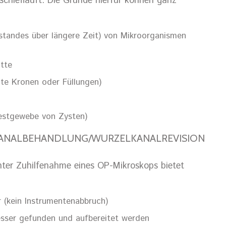
chiefläuft. Die Gründe hierfür können ganz
standes über längere Zeit) von Mikroorganismen
tte
hte Kronen oder Füllungen)
 Restgewebe von Zysten)
KANALBEHANDLUNG/WURZELKANALREVISION
ter Zuhilfenahme eines OP-Mikroskops bietet
 (kein Instrumentenabbruch)
sser gefunden und aufbereitet werden