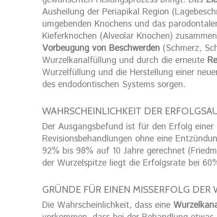
gewünschten Heilungsprozess bringt. Das
Zi
Ausheilung der Periapikal Region (Lagebesch
umgebenden Knochens und das parodontalen 
Kieferknochen (Alveolar Knochen) zusammen. 
Vorbeugung von Beschwerden
(Schmerz, Schw
Wurzelkanalfüllung und durch die erneute
Re
Wurzelfüllung und die Herstellung einer neu
des endodontischen Systems sorgen.
WAHRSCHEINLICHKEIT DER ERFOLGSAU
Der Ausgangsbefund ist für den Erfolg einer
Revisionsbehandlungen ohne eine Entzündung 
92% bis 98% auf 10 Jahre gerechnet (Fried
der Wurzelspitze liegt die Erfolgsrate bei 6
GRÜNDE FÜR EINEN MISSERFOLG DER
Die Wahrscheinlichkeit, dass eine
Wurzelkanal