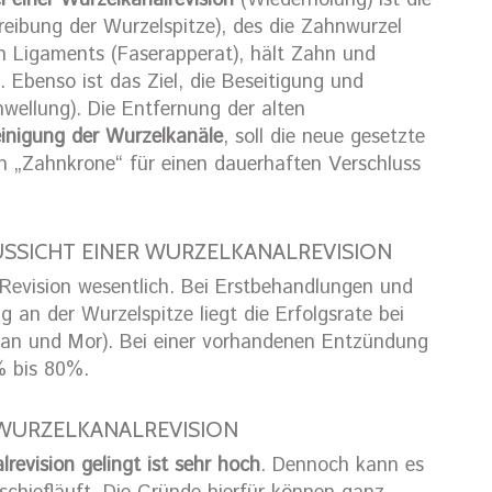
el einer Wurzelkanalrevision
(Wiederholung) ist die
reibung der Wurzelspitze), des die Zahnwurzel
Ligaments (Faserapperat), hält Zahn und
Ebenso ist das Ziel, die Beseitigung und
ellung). Die Entfernung der alten
inigung der Wurzelkanäle
, soll die neue gesetzte
en „Zahnkrone“ für einen dauerhaften Verschluss
SSICHT EINER WURZELKANALREVISION
 Revision wesentlich. Bei Erstbehandlungen und
an der Wurzelspitze liegt die Erfolgsrate bei
man und Mor). Bei einer vorhandenen Entzündung
0% bis 80%.
 WURZELKANALREVISION
revision gelingt ist sehr hoch
. Dennoch kann es