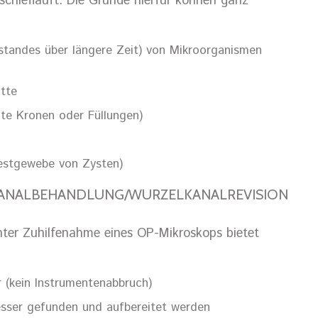
chiefläuft. Die Gründe hierfür können ganz
standes über längere Zeit) von Mikroorganismen
tte
hte Kronen oder Füllungen)
 Restgewebe von Zysten)
KANALBEHANDLUNG/WURZELKANALREVISION
ter Zuhilfenahme eines OP-Mikroskops bietet
 (kein Instrumentenabbruch)
sser gefunden und aufbereitet werden