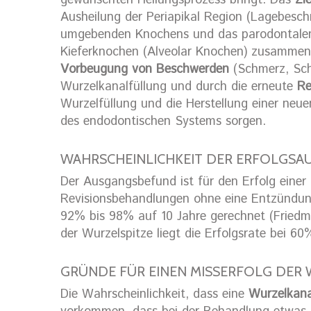
gewünschten Heilungsprozess bringt. Das
Zi
Ausheilung der Periapikal Region (Lagebesch
umgebenden Knochens und das parodontalen 
Kieferknochen (Alveolar Knochen) zusammen. 
Vorbeugung von Beschwerden
(Schmerz, Schw
Wurzelkanalfüllung und durch die erneute
Re
Wurzelfüllung und die Herstellung einer neu
des endodontischen Systems sorgen.
WAHRSCHEINLICHKEIT DER ERFOLGSAU
Der Ausgangsbefund ist für den Erfolg einer
Revisionsbehandlungen ohne eine Entzündung 
92% bis 98% auf 10 Jahre gerechnet (Fried
der Wurzelspitze liegt die Erfolgsrate bei 6
GRÜNDE FÜR EINEN MISSERFOLG DER
Die Wahrscheinlichkeit, dass eine
Wurzelkanal