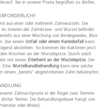
darauf, Sie in unserer Praxis begrüßen zu dürfen.
ERFORDERLICH?
nd aus einer oder mehreren Zahnwurzeln. Die
 Im inneren der Zahnkrone- und Wurzel befindet
 besteht aus einer Mischung von Bindegewebe, Blut-
n. Bei einem
Unfall oder einem Kariesbefall
kann
olgend absterben. So kommen die Bakterien jetzt
 den Knochen an der Wurzelspitze. Durch solch
wehr mit einem
Eiterherd an der Wurzelspitze
. Der
t. Eine
Wurzelkanalbehandlung
kann eine solche
er einem „bereits“ abgestorbenen Zahn bekämpfen.
HANDLUNG
nserer Zahnarztpraxis in der Regel zwei Termine
 dritter Termin. Die Behandlungsdauer hängt von
rämolar oder Molar):