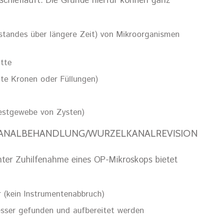
chiefläuft. Die Gründe hierfür können ganz
standes über längere Zeit) von Mikroorganismen
tte
hte Kronen oder Füllungen)
 Restgewebe von Zysten)
KANALBEHANDLUNG/WURZELKANALREVISION
ter Zuhilfenahme eines OP-Mikroskops bietet
 (kein Instrumentenabbruch)
sser gefunden und aufbereitet werden