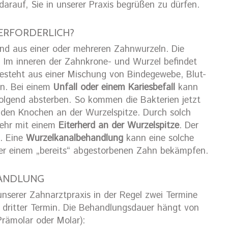
darauf, Sie in unserer Praxis begrüßen zu dürfen.
ERFORDERLICH?
nd aus einer oder mehreren Zahnwurzeln. Die
 Im inneren der Zahnkrone- und Wurzel befindet
 besteht aus einer Mischung von Bindegewebe, Blut-
n. Bei einem
Unfall oder einem Kariesbefall
kann
olgend absterben. So kommen die Bakterien jetzt
 den Knochen an der Wurzelspitze. Durch solch
wehr mit einem
Eiterherd an der Wurzelspitze
. Der
t. Eine
Wurzelkanalbehandlung
kann eine solche
er einem „bereits“ abgestorbenen Zahn bekämpfen.
HANDLUNG
nserer Zahnarztpraxis in der Regel zwei Termine
 dritter Termin. Die Behandlungsdauer hängt von
rämolar oder Molar):