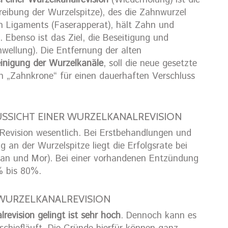
el einer Wurzelkanalrevision
(Wiederholung) ist die
reibung der Wurzelspitze), des die Zahnwurzel
Ligaments (Faserapperat), hält Zahn und
Ebenso ist das Ziel, die Beseitigung und
ellung). Die Entfernung der alten
inigung der Wurzelkanäle
, soll die neue gesetzte
en „Zahnkrone“ für einen dauerhaften Verschluss
SSICHT EINER WURZELKANALREVISION
 Revision wesentlich. Bei Erstbehandlungen und
an der Wurzelspitze liegt die Erfolgsrate bei
man und Mor). Bei einer vorhandenen Entzündung
0% bis 80%.
 WURZELKANALREVISION
revision gelingt ist sehr hoch
. Dennoch kann es