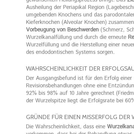
gewünschten Heilungsprozess bringt. Das
Zi
Ausheilung der Periapikal Region (Lagebesch
umgebenden Knochens und das parodontalen 
Kieferknochen (Alveolar Knochen) zusammen. 
Vorbeugung von Beschwerden
(Schmerz, Schw
Wurzelkanalfüllung und durch die erneute
Re
Wurzelfüllung und die Herstellung einer neu
des endodontischen Systems sorgen.
WAHRSCHEINLICHKEIT DER ERFOLGSAU
Der Ausgangsbefund ist für den Erfolg einer
Revisionsbehandlungen ohne eine Entzündung 
92% bis 98% auf 10 Jahre gerechnet (Fried
der Wurzelspitze liegt die Erfolgsrate bei 6
GRÜNDE FÜR EINEN MISSERFOLG DER
Die Wahrscheinlichkeit, dass eine
Wurzelkanal