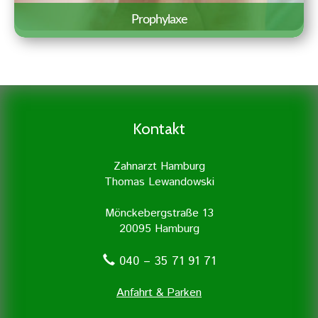
Erfahren Sie mehr »
Prophylaxe
Eine gründliche Prophylaxe ist der
Grundstock für eine gute
Zahngesundheit. Daher legen wir
besonders viel Wert auf Prophylaxe und
Kontakt
professionelle Zahnreinigung.
Zahnarzt Hamburg
Thomas Lewandowski
Mönckebergstraße 13
20095 Hamburg
040 – 35 71 91 71
Anfahrt & Parken