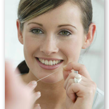
Aufgabe und Ziel der Wurzelbehandlung
ist es den entzündeten Zahnnerv
freizulegen und von der Entzündung zu
befreien. Dies geschieht mit größter
Sorgfalt und wird in unserer
Zahnarztpraxis mit Unterstützung
moderner Geräte durchgeführt.