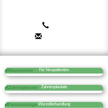
Terminvereinbarung. Wir freuen
uns auf Sie!
040 – 35 71 91 71
Termin vereinbaren
Für Neupatienten
Erfahren Sie mehr »
Wir freuen uns über Ihr Interesse an
Zahnimplantate
unserer Praxis. Auf einen Blick haben wir
Erfahren Sie mehr »
hier Besonderheiten und wichtige
Zahnimplantate sind künstliche
Informationen für einen ersten Termin
Wurzelbehandlung