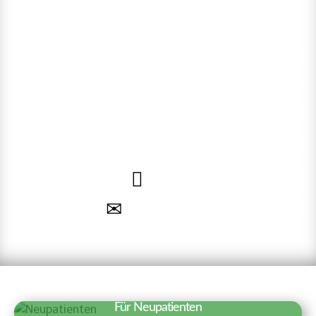
Rufen Sie uns an oder nutzen
Sie unsere Online-
Terminvereinbarung. Wir freuen
uns auf Sie!
040 – 35 71 91 71
Termin vereinbaren
Für Neupatienten