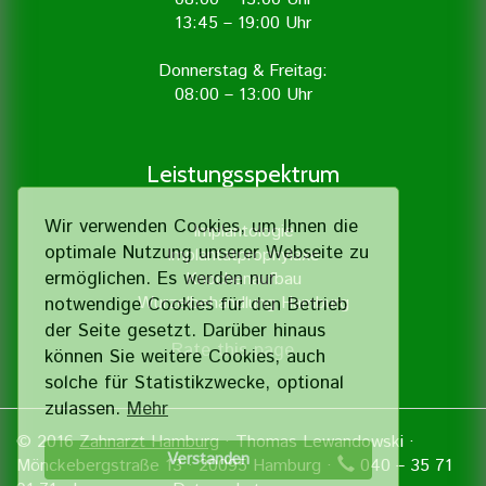
13:45 – 19:00 Uhr
Donnerstag & Freitag:
08:00 – 13:00 Uhr
Leistungsspektrum
Wir verwenden Cookies, um Ihnen die
Implantologie
optimale Nutzung unserer Webseite zu
Implantatprophylaxe
ermöglichen. Es werden nur
Knochenaufbau
Wurzelbehandlung Hamburg
notwendige Cookies für den Betrieb
der Seite gesetzt. Darüber hinaus
Rate this page
können Sie weitere Cookies, auch
solche für Statistik­zwecke, optional
zulassen.
Mehr
© 2016
Zahnarzt Hamburg
· Thomas Lewandowski ·
Verstanden
Mönckebergstraße 13 · 20095 Hamburg ·
040 – 35 71