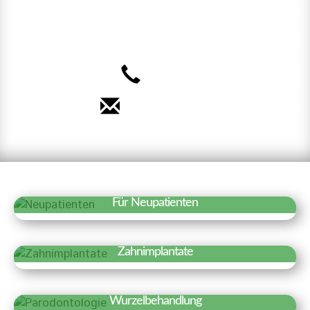
Terminvereinbarung. Wir freuen
uns auf Sie!
040 – 35 71 91 71
Termin vereinbaren
Für Neupatienten
Erfahren Sie mehr »
Wir freuen uns über Ihr Interesse an
Zahnimplantate
unserer Praxis. Auf einen Blick haben wir
Erfahren Sie mehr »
hier Besonderheiten und wichtige
Zahnimplantate sind künstliche
Informationen für einen ersten Termin
Wurzelbehandlung