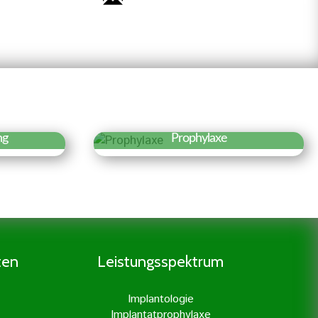
ng
Prophylaxe
r »
Erfahren Sie mehr »
 der
Eine gründliche Prophylaxe ist
 es den
der Grundstock für eine gute
nerv
Zahngesundheit. Daher legen
n der
wir besonders viel Wert auf
en. Dies
Prophylaxe und professionelle
ten
Leistungsspektrum
ßter
Zahnreinigung.
unserer
Implantologie
it
Implantatprophylaxe