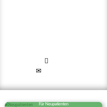
Rufen Sie uns an oder nutzen
Sie unsere Online-
Terminvereinbarung. Wir freuen
uns auf Sie!
040 – 35 71 91 71
Termin vereinbaren
Für Neupatienten