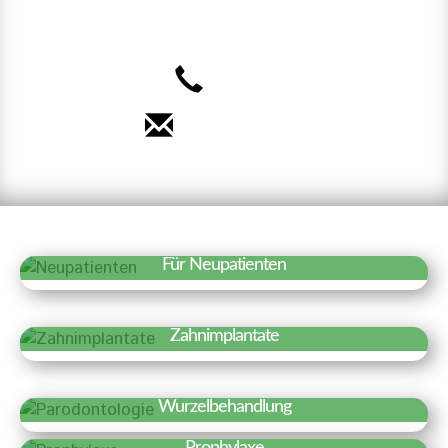
uns auf Sie!
040 – 35 71 91 71
Termin vereinbaren
Für Neupatienten
Erfahren Sie mehr »
Wir freuen uns über Ihr Interesse an
Zahnimplantate
unserer Praxis. Auf einen Blick haben wir
Erfahren Sie mehr »
hier Besonderheiten und wichtige
Zahnimplantate sind künstliche
Informationen für einen ersten Termin
Wurzelbehandlung
Zahnwurzeln, die fest in den
zusammengestellt.
Erfahren Sie mehr »