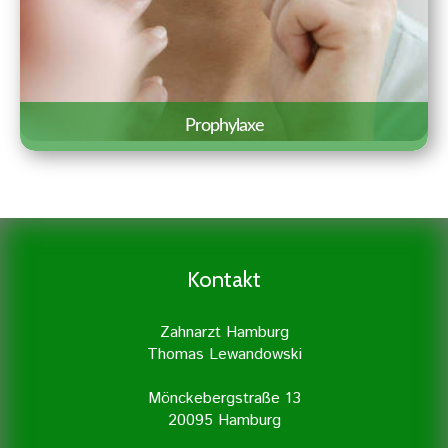
Erfahren Sie mehr »
Prophylaxe
Eine gründliche Prophylaxe ist der
Grundstock für eine gute
Zahngesundheit. Daher legen wir
besonders viel Wert auf Prophylaxe und
Kontakt
professionelle Zahnreinigung.
Zahnarzt Hamburg
Thomas Lewandowski
Mönckebergstraße 13
20095 Hamburg