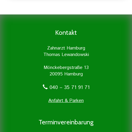
ist es den entzündeten Zahnnerv
Eine gründliche Prophylaxe ist der
freizulegen und von der Entzündung zu
Grundstock für eine gute
befreien. Dies geschieht mit größter
Zahngesundheit. Daher legen wir
Sorgfalt und wird in unserer
besonders viel Wert auf Prophylaxe und
Kontakt
Zahnarztpraxis mit Unterstützung
professionelle Zahnreinigung.
moderner Geräte durchgeführt.
Zahnarzt Hamburg
Thomas Lewandowski
Mönckebergstraße 13
20095 Hamburg
040 – 35 71 91 71
Anfahrt & Parken
Terminvereinbarung
Erfahren Sie mehr »