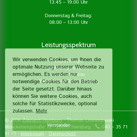
13:45 – 19:00 Uhr
Donnerstag & Freitag:
08:00 – 13:00 Uhr
Leistungsspektrum
Wir verwenden Cookies, um Ihnen die
Implantologie
optimale Nutzung unserer Webseite zu
Implantatprophylaxe
ermöglichen. Es werden nur
Knochenaufbau
Wurzelbehandlung Hamburg
notwendige Cookies für den Betrieb
der Seite gesetzt. Darüber hinaus
Rate this page
können Sie weitere Cookies, auch
solche für Statistik­zwecke, optional
zulassen.
Mehr
© 2016
Zahnarzt Hamburg
· Thomas Lewandowski ·
Verstanden
Mönckebergstraße 13 · 20095 Hamburg ·
040 – 35 71
91 71 ·
Impressum
·
Datenschutz