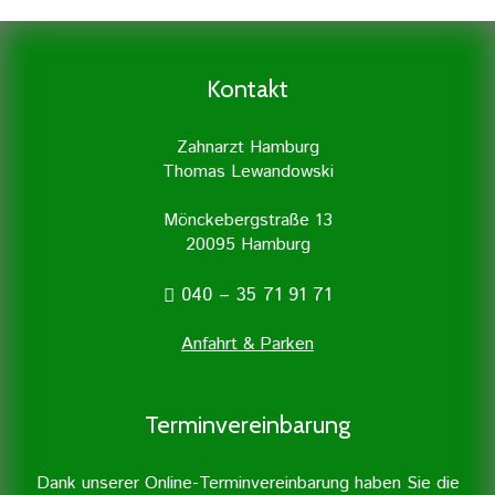
freizulegen und von der Entzündung zu
einem echten Zahn kaum zu
Grundstock für eine gute
befreien. Dies geschieht mit größter
unterscheiden.
Zahngesundheit. Daher legen wir
Sorgfalt und wird in unserer
besonders viel Wert auf Prophylaxe und
Zahnarztpraxis mit Unterstützung
Kontakt
professionelle Zahnreinigung.
moderner Geräte durchgeführt.
Zahnarzt Hamburg
Thomas Lewandowski
Mönckebergstraße 13
20095 Hamburg
040 – 35 71 91 71
Anfahrt & Parken
Terminvereinbarung
Dank unserer Online-Terminvereinbarung haben Sie die