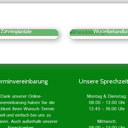
Zahnimplantate
Wurzelbehandlu
fahren Sie mehr »
Erfahren Sie meh
hnimplantate sind
Aufgabe und Ziel
iche Zahnwurzeln, die
Wurzelbehandlung ist
in den Kieferknochen
entzündeten Zahn
gepflanzt werden.
freizulegen und vo
lantate gelten als die
Entzündung zu befrei
erminvereinbarung
Unsere Sprechzei
ürlichste Form des
geschieht mit grö
rsatzes und sind von
Sorgfalt und wird in 
Dank unserer Online-
Montag & Dienstag:
echten Zahn kaum zu
Zahnarztpraxis m
nvereinbarung haben Sie die
08:00 – 13:00 Uhr
unterscheiden.
Unterstützung mod
chkeit Ihren Wunsch-Termin
13:45 – 18:00 Uhr
Geräte durchgefü
ell und einfach bei uns zu
aren. Auch außerhalb unserer
Mittwoch:
Sprechzeiten.
08:00 – 13:00 Uhr