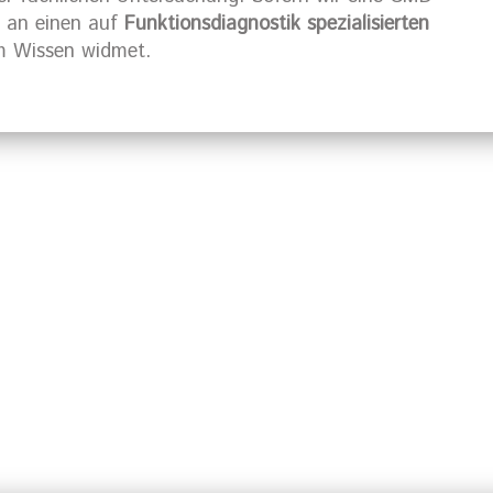
e an einen auf
Funktionsdiagnostik spezialisierten
em Wissen widmet.
mburg?
Rufen Sie uns 
Terminver