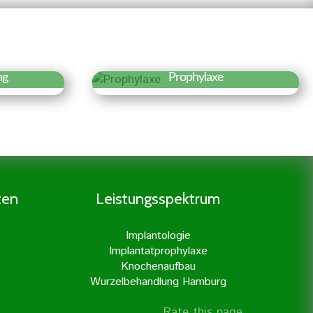
ng
Prophylaxe
r »
Erfahren Sie mehr »
 der
Eine gründliche Prophylaxe ist
 es den
der Grundstock für eine gute
nerv
Zahngesundheit. Daher legen
n der
wir besonders viel Wert auf
en. Dies
Prophylaxe und professionelle
ten
Leistungsspektrum
ßter
Zahnreinigung.
unserer
Implantologie
it
Implantatprophylaxe
erner
Knochenaufbau
hrt.
Wurzelbehandlung Hamburg
Rate this page