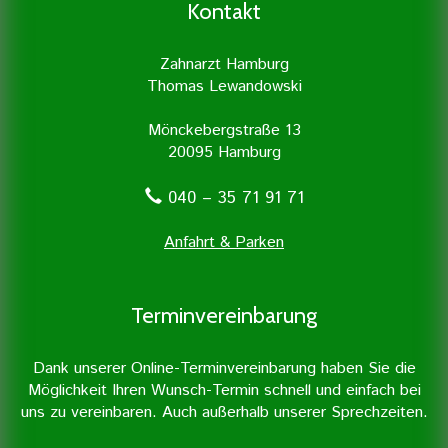
besonders viel Wert auf Prophylaxe und
Zahnarztpraxis mit Unterstützung
Kontakt
professionelle Zahnreinigung.
moderner Geräte durchgeführt.
Zahnarzt Hamburg
Thomas Lewandowski
Mönckebergstraße 13
20095 Hamburg
040 – 35 71 91 71
Anfahrt & Parken
Terminvereinbarung
Dank unserer Online-Terminvereinbarung haben Sie die
Möglichkeit Ihren Wunsch-Termin schnell und einfach bei
uns zu vereinbaren. Auch außerhalb unserer Sprechzeiten.