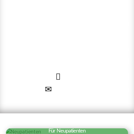
Rufen Sie uns an oder nutzen
Sie unsere Online-
Terminvereinbarung. Wir freuen
uns auf Sie!
040 – 35 71 91 71
Termin vereinbaren
Für Neupatienten