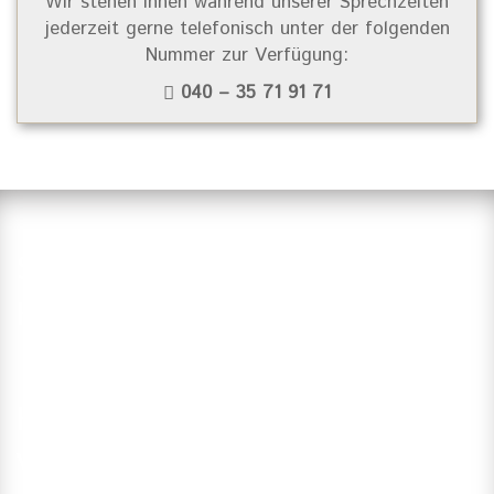
Wir stehen Ihnen während unserer Sprechzeiten
jederzeit gerne telefonisch unter der folgenden
Nummer zur Verfügung:
040 – 35 71 91 71
Suchen Sie einen Zahnarzt in
Hamburg?
Haben Sie Fragen?
Vereinbaren Sie einen Termin