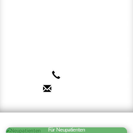
Rufen Sie uns an oder nutzen
Sie unsere Online-
Terminvereinbarung. Wir freuen
uns auf Sie!
040 – 35 71 91 71
Termin vereinbaren
Für Neupatienten