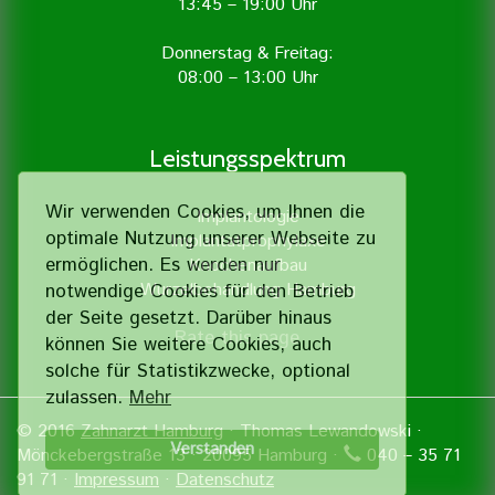
13:45 – 19:00 Uhr
Donnerstag & Freitag:
08:00 – 13:00 Uhr
Leistungsspektrum
Wir verwenden Cookies, um Ihnen die
Implantologie
optimale Nutzung unserer Webseite zu
Implantatprophylaxe
ermöglichen. Es werden nur
Knochenaufbau
Wurzelbehandlung Hamburg
notwendige Cookies für den Betrieb
der Seite gesetzt. Darüber hinaus
Rate this page
können Sie weitere Cookies, auch
solche für Statistik­zwecke, optional
zulassen.
Mehr
© 2016
Zahnarzt Hamburg
· Thomas Lewandowski ·
Verstanden
Mönckebergstraße 13 · 20095 Hamburg ·
040 – 35 71
91 71 ·
Impressum
·
Datenschutz