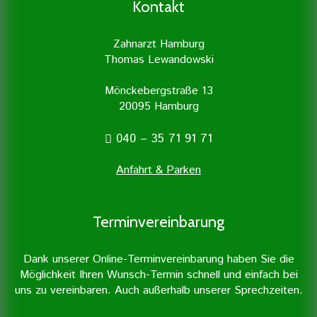
Zahnarztpraxis mit Unterstützung
Kontakt
professionelle Zahnreinigung.
moderner Geräte durchgeführt.
Zahnarzt Hamburg
Thomas Lewandowski
Mönckebergstraße 13
20095 Hamburg
040 – 35 71 91 71
Anfahrt & Parken
Terminvereinbarung
Dank unserer Online-Terminvereinbarung haben Sie die
Möglichkeit Ihren Wunsch-Termin schnell und einfach bei
uns zu vereinbaren. Auch außerhalb unserer Sprechzeiten.