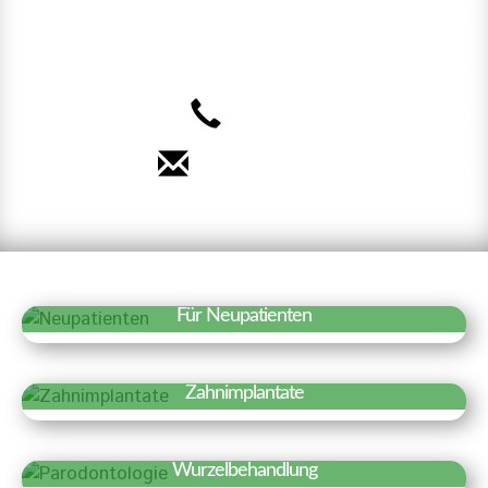
Terminvereinbarung. Wir freuen
uns auf Sie!
040 – 35 71 91 71
Termin vereinbaren
Für Neupatienten
Erfahren Sie mehr »
Wir freuen uns über Ihr Interesse an
Zahnimplantate
unserer Praxis. Auf einen Blick haben wir
Erfahren Sie mehr »
hier Besonderheiten und wichtige
Zahnimplantate sind künstliche
Informationen für einen ersten Termin
Wurzelbehandlung