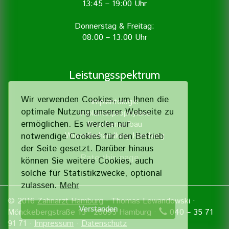
13:45 – 19:00 Uhr
Donnerstag & Freitag:
08:00 – 13:00 Uhr
Leistungsspektrum
Wir verwenden Cookies, um Ihnen die
Implantologie
optimale Nutzung unserer Webseite zu
Implantatprophylaxe
ermöglichen. Es werden nur
Knochenaufbau
Wurzelbehandlung Hamburg
notwendige Cookies für den Betrieb
der Seite gesetzt. Darüber hinaus
Rate this page
können Sie weitere Cookies, auch
solche für Statistik­zwecke, optional
zulassen.
Mehr
© 2016
Zahnarzt Hamburg
· Thomas Lewandowski ·
Verstanden
Mönckebergstraße 13 · 20095 Hamburg ·
040 – 35 71
91 71 ·
Impressum
·
Datenschutz