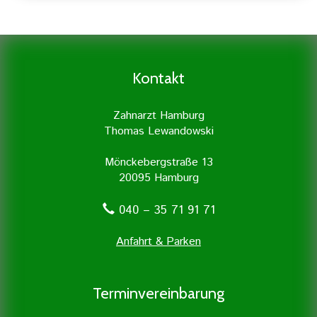
ist es den entzündeten Zahnnerv
Eine gründliche Prophylaxe ist der
freizulegen und von der Entzündung zu
Grundstock für eine gute
befreien. Dies geschieht mit größter
Zahngesundheit. Daher legen wir
Sorgfalt und wird in unserer
besonders viel Wert auf Prophylaxe und
Kontakt
Zahnarztpraxis mit Unterstützung
professionelle Zahnreinigung.
moderner Geräte durchgeführt.
Zahnarzt Hamburg
Thomas Lewandowski
Mönckebergstraße 13
20095 Hamburg
040 – 35 71 91 71
Anfahrt & Parken
Terminvereinbarung
Erfahren Sie mehr »