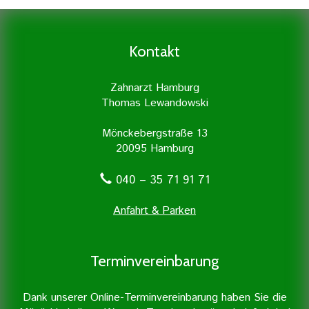
freizulegen und von der Entzündung zu
Grundstock für eine gute
befreien. Dies geschieht mit größter
Zahngesundheit. Daher legen wir
Sorgfalt und wird in unserer
besonders viel Wert auf Prophylaxe und
Kontakt
Zahnarztpraxis mit Unterstützung
professionelle Zahnreinigung.
moderner Geräte durchgeführt.
Zahnarzt Hamburg
Thomas Lewandowski
Mönckebergstraße 13
20095 Hamburg
040 – 35 71 91 71
Anfahrt & Parken
Terminvereinbarung
Erfahren Sie mehr »
Dank unserer Online-Terminvereinbarung haben Sie die