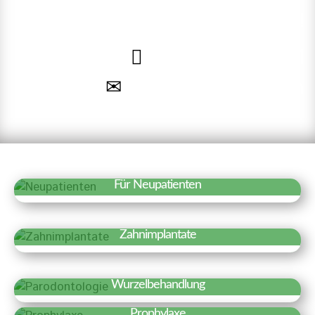
uns auf Sie!
040 – 35 71 91 71
Termin vereinbaren
Für Neupatienten
Erfahren Sie mehr »
Wir freuen uns über Ihr Interesse an
Zahnimplantate
unserer Praxis. Auf einen Blick haben wir
Erfahren Sie mehr »
hier Besonderheiten und wichtige
Zahnimplantate sind künstliche
Informationen für einen ersten Termin
Wurzelbehandlung
Zahnwurzeln, die fest in den
zusammengestellt.
Erfahren Sie mehr »
Prophylaxe