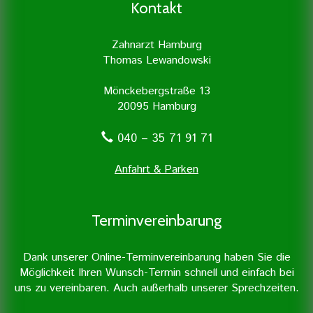
besonders viel Wert auf Prophylaxe und
Zahnarztpraxis mit Unterstützung
Kontakt
professionelle Zahnreinigung.
moderner Geräte durchgeführt.
Zahnarzt Hamburg
Thomas Lewandowski
Mönckebergstraße 13
20095 Hamburg
040 – 35 71 91 71
Anfahrt & Parken
Terminvereinbarung
Dank unserer Online-Terminvereinbarung haben Sie die
Möglichkeit Ihren Wunsch-Termin schnell und einfach bei
uns zu vereinbaren. Auch außerhalb unserer Sprechzeiten.