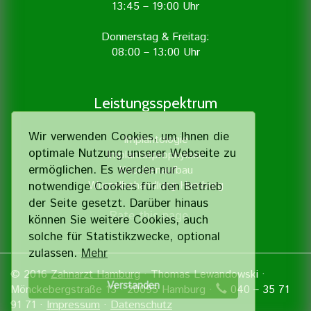
13:45 – 19:00 Uhr
Donnerstag & Freitag:
08:00 – 13:00 Uhr
Leistungsspektrum
Wir verwenden Cookies, um Ihnen die
Implantologie
optimale Nutzung unserer Webseite zu
Implantatprophylaxe
ermöglichen. Es werden nur
Knochenaufbau
Wurzelbehandlung Hamburg
notwendige Cookies für den Betrieb
der Seite gesetzt. Darüber hinaus
Rate this page
können Sie weitere Cookies, auch
solche für Statistik­zwecke, optional
zulassen.
Mehr
© 2016
Zahnarzt Hamburg
· Thomas Lewandowski ·
Verstanden
Mönckebergstraße 13 · 20095 Hamburg ·
040 – 35 71
91 71 ·
Impressum
·
Datenschutz