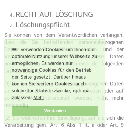
RECHT AUF LÖSCHUNG
Löschungspflicht
Sie können von dem Verantwortlichen verlangen,
dass die Sie betreffenden personenbezogenen
Daten unverzüglich gelöscht werden, und der
Wir verwenden Cookies, um Ihnen die
optimale Nutzung unserer Webseite zu
Verantwortliche ist verpflichtet, diese Daten
ermöglichen. Es werden nur
unverzüglich zu löschen, sofern einer der folgenden
notwendige Cookies für den Betrieb
Gründe zutrifft:
der Seite gesetzt. Darüber hinaus
(1) Die Sie betreffenden personenbezogenen Daten
können Sie weitere Cookies, auch
solche für Statistik­zwecke, optional
sind für die Zwecke, für die sie erhoben oder auf
zulassen.
Mehr
sonstige Weise verarbeitet wurden, nicht mehr
notwendig.
Verstanden
(2) Sie widerrufen Ihre Einwilligung, auf die sich die
Verarbeitung gem. Art. 6 Abs. 1 lit. a oder Art. 9