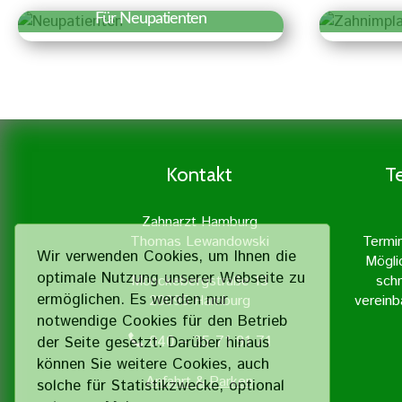
Für Neupatienten
Erfahren Sie mehr »
Er
Wir freuen uns über Ihr
Za
Interesse an unserer Praxis.
künstl
Auf einen Blick haben wir hier
fest 
Besonderheiten und wichtige
ein
Informationen für einen ersten
Zahnimp
Kontakt
T
Termin zusammengestellt.
nat
Zahne
Zahnarzt Hamburg
einem 
Thomas Lewandowski
Termi
Wir verwenden Cookies, um Ihnen die
Mögli
optimale Nutzung unserer Webseite zu
Mönckebergstraße 13
schn
ermöglichen. Es werden nur
20095 Hamburg
vereinb
notwendige Cookies für den Betrieb
040 – 35 71 91 71
der Seite gesetzt. Darüber hinaus
können Sie weitere Cookies, auch
Anfahrt & Parken
solche für Statistik­zwecke, optional