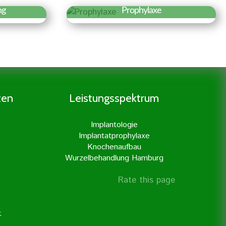
ng
Prophylaxe
r »
Erfahren Sie mehr »
 der
Eine gründliche Prophylaxe ist
 es den
der Grundstock für eine gute
nerv
Zahngesundheit. Daher legen
n der
wir besonders viel Wert auf
en. Dies
Prophylaxe und professionelle
ten
Leistungsspektrum
ßter
Zahnreinigung.
unserer
Implantologie
it
Implantatprophylaxe
erner
Knochenaufbau
hrt.
Wurzelbehandlung Hamburg
Rate this page
: