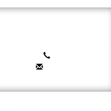
an oder nutzen Sie unsere Online-
einbarung. Wir freuen uns auf Sie!
040 – 35 71 91 71
Termin vereinbaren