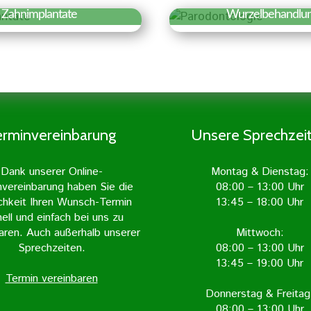
Zahnimplantate
Wurzelbehandlu
fahren Sie mehr »
Erfahren Sie meh
hnimplantate sind
Aufgabe und Ziel
iche Zahnwurzeln, die
Wurzelbehandlung ist
in den Kieferknochen
entzündeten Zahn
gepflanzt werden.
freizulegen und vo
lantate gelten als die
Entzündung zu befrei
erminvereinbarung
Unsere Sprechzei
ürlichste Form des
geschieht mit grö
rsatzes und sind von
Sorgfalt und wird in 
Dank unserer Online-
Montag & Dienstag:
echten Zahn kaum zu
Zahnarztpraxis m
nvereinbarung haben Sie die
08:00 – 13:00 Uhr
unterscheiden.
Unterstützung mod
chkeit Ihren Wunsch-Termin
13:45 – 18:00 Uhr
Geräte durchgefü
ell und einfach bei uns zu
aren. Auch außerhalb unserer
Mittwoch:
Sprechzeiten.
08:00 – 13:00 Uhr
13:45 – 19:00 Uhr
Termin vereinbaren
Donnerstag & Freitag
08:00 – 13:00 Uhr