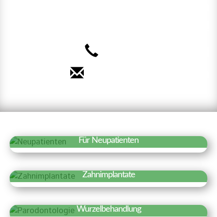
Terminvereinbarung. Wir freuen
uns auf Sie!
040 – 35 71 91 71
Termin vereinbaren
Für Neupatienten
Erfahren Sie mehr »
Wir freuen uns über Ihr Interesse an
Zahnimplantate
unserer Praxis. Auf einen Blick haben wir
Erfahren Sie mehr »
hier Besonderheiten und wichtige
Zahnimplantate sind künstliche
Informationen für einen ersten Termin
Wurzelbehandlung