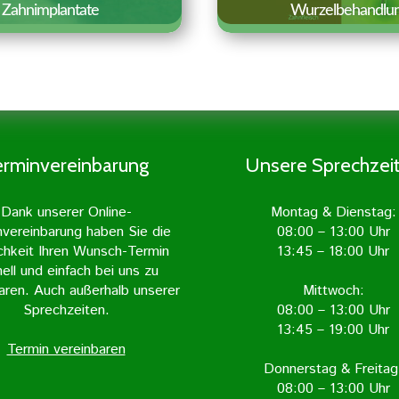
Wurzelbehandlu
Zahnimplantate
Aufgabe und Ziel
hnimplantate sind
Wurzelbehandlung ist
iche Zahnwurzeln, die
entzündeten Zahn
in den Kieferknochen
freizulegen und vo
gepflanzt werden.
Entzündung zu befrei
lantate gelten als die
erminvereinbarung
Unsere Sprechzei
geschieht mit grö
ürlichste Form des
Sorgfalt und wird in 
rsatzes und sind von
Dank unserer Online-
Montag & Dienstag:
Zahnarztpraxis m
echten Zahn kaum zu
nvereinbarung haben Sie die
08:00 – 13:00 Uhr
Unterstützung mod
unterscheiden.
chkeit Ihren Wunsch-Termin
13:45 – 18:00 Uhr
Geräte durchgefü
ell und einfach bei uns zu
aren. Auch außerhalb unserer
Mittwoch:
Sprechzeiten.
08:00 – 13:00 Uhr
13:45 – 19:00 Uhr
Termin vereinbaren
Erfahren Sie meh
fahren Sie mehr »
Donnerstag & Freitag
08:00 – 13:00 Uhr