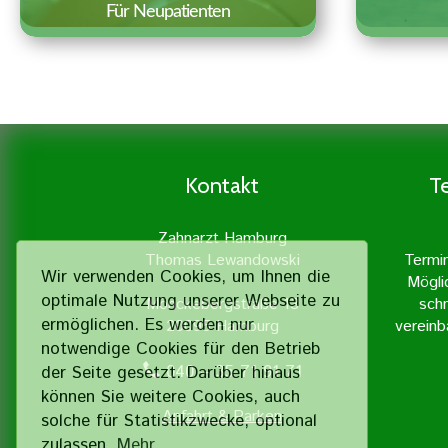
Für Neupatienten
Wir freuen uns über Ihr
Za
Interesse an unserer Praxis.
künstl
Auf einen Blick haben wir hier
fest 
Besonderheiten und wichtige
ein
Informationen für einen ersten
Zahnimp
Kontakt
T
Termin zusammengestellt.
nat
Zahne
Zahnarzt Hamburg
einem 
Thomas Lewandowski
Termi
Wir verwenden Cookies, um Ihnen die
Mögli
optimale Nutzung unserer Webseite zu
Mönckebergstraße 13
schn
ermöglichen. Es werden nur
20095 Hamburg
vereinb
notwendige Cookies für den Betrieb
040 – 35 71 91 71
der Seite gesetzt. Darüber hinaus
können Sie weitere Cookies, auch
Erfahren Sie mehr »
Er
Anfahrt & Parken
solche für Statistik­zwecke, optional
zulassen.
Mehr