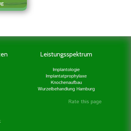
ng
 der
 es den
nerv
n der
en. Dies
ten
Leistungsspektrum
ßter
unserer
Implantologie
it
Implantatprophylaxe
erner
Knochenaufbau
hrt.
Wurzelbehandlung Hamburg
Rate this page
r »
: