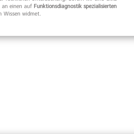
e an einen auf
Funktionsdiagnostik spezialisierten
em Wissen widmet.
mburg?
Rufen Sie uns 
Terminver