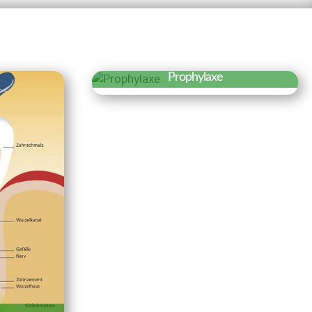
Prophylaxe
Erfahren Sie mehr »
Eine gründliche Prophylaxe ist
der Grundstock für eine gute
Zahngesundheit. Daher legen
wir besonders viel Wert auf
Prophylaxe und professionelle
Zahnreinigung.