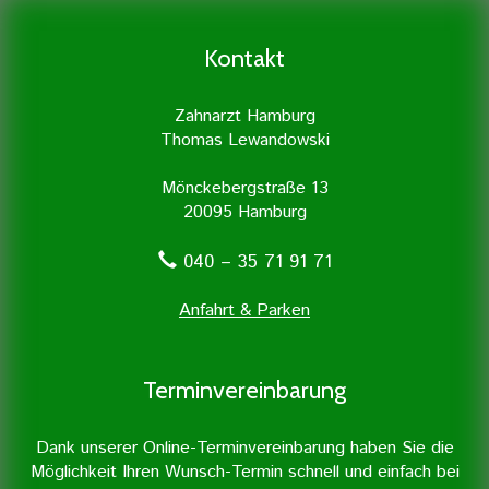
befreien. Dies geschieht mit größter
unterscheiden.
Zahngesundheit. Daher legen wir
Sorgfalt und wird in unserer
besonders viel Wert auf Prophylaxe und
Zahnarztpraxis mit Unterstützung
Kontakt
professionelle Zahnreinigung.
moderner Geräte durchgeführt.
Zahnarzt Hamburg
Thomas Lewandowski
Mönckebergstraße 13
20095 Hamburg
040 – 35 71 91 71
Anfahrt & Parken
Terminvereinbarung
Dank unserer Online-Terminvereinbarung haben Sie die
Möglichkeit Ihren Wunsch-Termin schnell und einfach bei