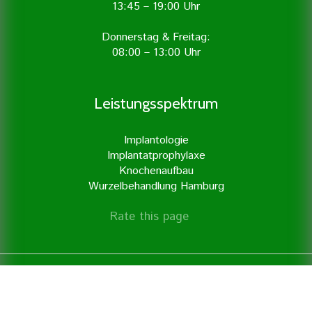
13:45 – 19:00 Uhr
Donnerstag & Freitag:
08:00 – 13:00 Uhr
Leistungsspektrum
Implantologie
Implantatprophylaxe
Knochenaufbau
Wurzelbehandlung Hamburg
Rate this page
© 2016
Zahnarzt Hamburg
· Thomas Lewandowski ·
Mönckebergstraße 13 · 20095 Hamburg ·
040 – 35 71
91 71 ·
Impressum
·
Datenschutz