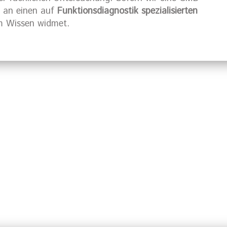
e an einen auf
Funktionsdiagnostik spezialisierten
em Wissen widmet.
mburg?
Rufen Sie uns 
Terminver