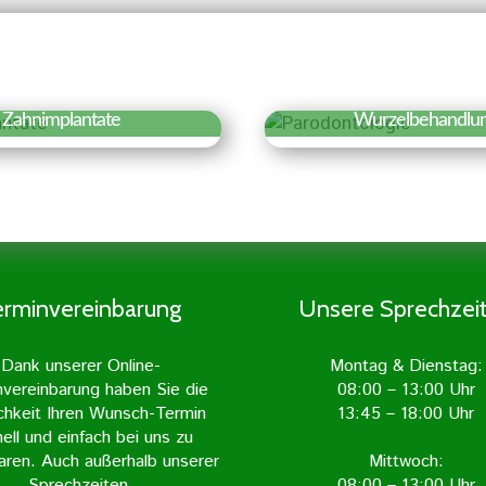
Zahnimplantate
Wurzelbehandlu
fahren Sie mehr »
Erfahren Sie meh
hnimplantate sind
Aufgabe und Ziel
iche Zahnwurzeln, die
Wurzelbehandlung ist
in den Kieferknochen
entzündeten Zahn
gepflanzt werden.
freizulegen und vo
lantate gelten als die
Entzündung zu befrei
erminvereinbarung
Unsere Sprechzei
ürlichste Form des
geschieht mit grö
rsatzes und sind von
Sorgfalt und wird in 
Dank unserer Online-
Montag & Dienstag:
echten Zahn kaum zu
Zahnarztpraxis m
nvereinbarung haben Sie die
08:00 – 13:00 Uhr
unterscheiden.
Unterstützung mod
chkeit Ihren Wunsch-Termin
13:45 – 18:00 Uhr
Geräte durchgefü
ell und einfach bei uns zu
aren. Auch außerhalb unserer
Mittwoch:
Sprechzeiten.
08:00 – 13:00 Uhr