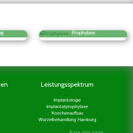
ng
Prophylaxe
r »
Erfahren Sie mehr »
 der
Eine gründliche Prophylaxe ist
 es den
der Grundstock für eine gute
nerv
Zahngesundheit. Daher legen
n der
wir besonders viel Wert auf
en. Dies
Prophylaxe und professionelle
ten
Leistungsspektrum
ßter
Zahnreinigung.
unserer
Implantologie
it
Implantatprophylaxe
erner
Knochenaufbau
hrt.
Wurzelbehandlung Hamburg
Rate this page