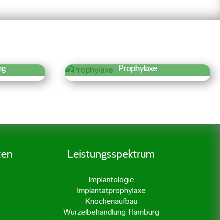
ng
Prophylaxe
r »
Erfahren Sie mehr »
 der
Eine gründliche Prophylaxe ist
 es den
der Grundstock für eine gute
nerv
Zahngesundheit. Daher legen
n der
wir besonders viel Wert auf
en. Dies
Prophylaxe und professionelle
ten
Leistungsspektrum
ßter
Zahnreinigung.
unserer
Implantologie
it
Implantatprophylaxe
erner
Knochenaufbau
hrt.
Wurzelbehandlung Hamburg