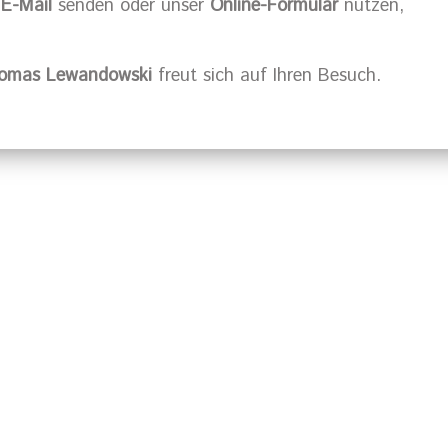
e
E-Mail
senden oder unser
Online-Formular
nutzen,
homas Lewandowski
freut sich auf Ihren Besuch.
mburg?
Rufen Sie uns 
Terminver