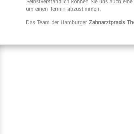
Selbstverständlich können Sie uns auch ein
um einen Termin abzustimmen.
Das Team der Hamburger
Zahnarztpraxis T
Suchen Sie einen Zahnarzt in Ha
Haben Sie Fragen?
Vereinbaren Sie einen Termin