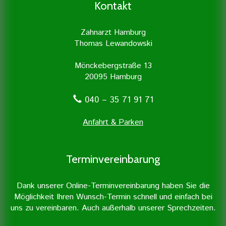
besonders viel Wert auf Prophylaxe und
Zahnarztpraxis mit Unterstützung
Kontakt
professionelle Zahnreinigung.
moderner Geräte durchgeführt.
Zahnarzt Hamburg
Thomas Lewandowski
Mönckebergstraße 13
20095 Hamburg
040 – 35 71 91 71
Anfahrt & Parken
Terminvereinbarung
Dank unserer Online-Terminvereinbarung haben Sie die
Möglichkeit Ihren Wunsch-Termin schnell und einfach bei
uns zu vereinbaren. Auch außerhalb unserer Sprechzeiten.